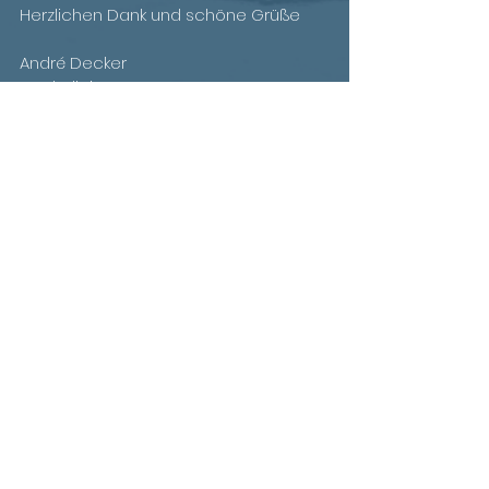
Herzlichen Dank und schöne Grüße
André Decker
- Schulleiter -
Kommentare
Kommentar verfassen...
© 2021 Bornheimer Verbundschule • Heisterbacher Straße 175 •
53332 Bornheim
Telefon:
02222 - 999 420
• Fax:
02222 - 999 4250