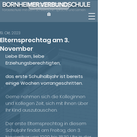
BORNHEIMER VERBUNDSCHULE
ONLINE-KRANKMELDUNG
Förderschule mit dem Schwerpunkt Sprache und Lernen
19. Okt. 2023
Elternsprechtag am 3.
November
Liebe Eltern, liebe 
Erziehungsberechtigten,
das erste Schulhalbjahr ist bereits 
einige Wochen vorrangeschritten.
Gerne nehmen sich die Kolleginnen 
und Kollegen Zeit, sich mit Ihnen über 
Ihr Kind auszutauschen.
Der erste Elternsprechtag in diesem 
Schuljahr findet am Freitag, den 3. 
November von 12.00 bis 18.30 Uhr in der 