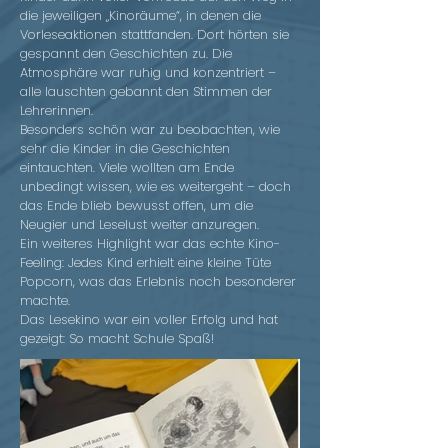
die jeweiligen „Kinoräume“, in denen die
Vorleseaktionen stattfanden. Dort hörten sie
gespannt den Geschichten zu. Die
Atmosphäre war ruhig und konzentriert –
alle lauschten gebannt den Stimmen der
Lehrerinnen.
Besonders schön war zu beobachten, wie
sehr die Kinder in die Geschichten
eintauchten. Viele wollten am Ende
unbedingt wissen, wie es weitergeht – doch
das Ende blieb bewusst offen, um die
Neugier und Leselust weiter anzuregen.
Ein weiteres Highlight war das echte Kino-
Feeling: Jedes Kind erhielt eine kleine Tüte
Popcorn, was das Erlebnis noch besonderer
machte.
Das Lesekino war ein voller Erfolg und hat
gezeigt: So macht Schule Spaß!