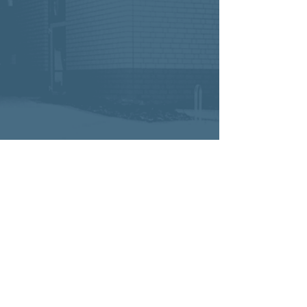
© 2021 Bornheimer Verbundschule • Heisterbacher Straße 175 •
53332 Bornheim
Telefon:
02222 - 999 420
• Fax:
02222 - 999 4250