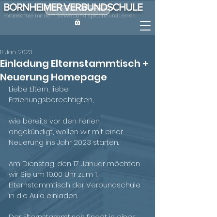
BORNHEIMER VERBUNDSCHULE
ONLINE-KRANKMELDUNG
Förderschule mit dem Schwerpunkt Sprache und Lernen
11. Jan. 2023
Einladung Elternstammtisch +
Neuerung Homepage
Liebe Eltern, liebe 
Erziehungsberechtigten,
wie bereits vor den Ferien 
angekündigt, wollen wir mit einer 
Neuerung ins Jahr 2023 starten.
Am Dienstag, den 17. Januar möchten 
wir Sie um 19.00 Uhr zum 1. 
Elternstammtisch der Verbundschule 
in die Aula einladen.
Der Elternstammtisch findet in einer 