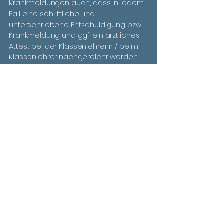
Krankmeldungen auch, dass in jedem 
Fall eine schriftliche und 
unterschriebene Entschuldigung bzw. 
Krankmeldung und ggf. ein ärztliches 
Attest bei der Klassenlehrerin / beim 
Klassenlehrer nachgereicht werden 
muss.
Gerne können Sie diese Neuerung im 
Krankheitsfall testen.
Herzliche Grüße
André Decker                  Silke Walpurgis
-Schulleiter-               -stellvertretende 
Schulleiterin-
Kommentare