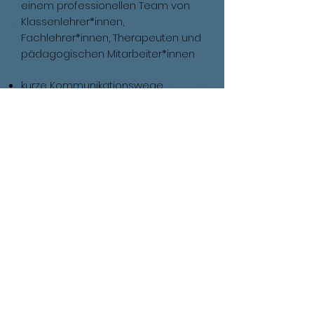
einem professionellen Team von
Klassenlehrer*innen,
Fachlehrer*innen, Therapeuten und
pädagogischen Mitarbeiter*innen
kurze Kommunikationswege
Partizipationsmöglichkeiten rund
um das Schulleben
eine professionelle Begleitung Ihrer
Kinder in die Arbeitswelt
Förderplangespräche, die über die
Förderziele Ihres Kindes informieren
regelmäßige Elternsprechtage, die
Sie über den schulischen
Entwicklungsstand Ihres Kindes
informieren