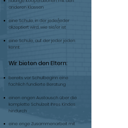
häufige Kooperationen mit den
anderen Klassen
eine Schule, in der jede/jeder
akzeptiert wird, wie sie/er ist
eine Schule, auf der jeder jeden
kennt
Wir bieten den Eltern:
bereits vor Schulbeginn eine
fachlich fundierte Beratung
einen engen Austausch über die
komplette Schulzeit Ihres Kindes
hindurch
eine enge Zusammenarbeit mit