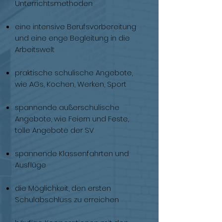
Unterrichtsmethoden
eine intensive Berufsvorbereitung
und eine enge Begleitung in die
Arbeitswelt
praktische schulische Angebote,
wie AGs, Kochen, Werken, Sport
spannende außerschulische
Angebote, wie Feiern und Feste,
tolle Angebote der SV
spannende Klassenfahrten und
Ausflüge
die Möglichkeit, den ersten
Schulabschluss zu erreichen