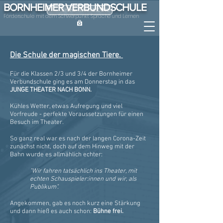
BORNHEIMER VERBUNDSCHULE
ONLINE-KRANKMELDUNG
Förderschule mit dem Schwerpunkt Sprache und Lernen
Die Schule der magischen Tiere.
Für die Klassen 2/3 und 3/4 der Bornheimer
Verbundschule ging es am Donnerstag in das
JUNGE THEATER NACH BONN.
Kühles Wetter, etwas Aufregung und viel
Vorfreude - perfekte Voraussetzungen für einen
Besuch im Theater.
So ganz real war es nach der langen Corona-Zeit
zunächst nicht, doch auf dem Hinweg mit der
Bahn wurde es allmählich echter:
"Wir fahren tatsächlich ins Theater, mit
echten Schauspieler:innen und wir, als
Publikum".
Angekommen, gab es noch kurz eine Stärkung
und dann hieß es auch schon:
Bühne frei.