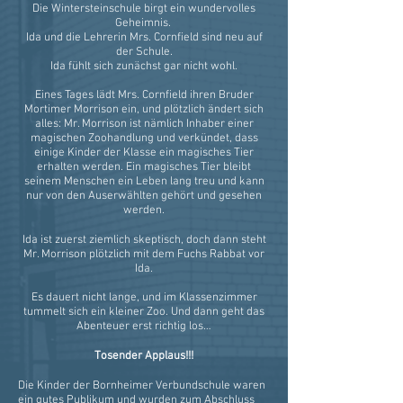
Die Wintersteinschule birgt ein wundervolles
Geheimnis.
Ida und die Lehrerin Mrs. Cornfield sind neu auf
der Schule.
Ida fühlt sich zunächst gar nicht wohl.
Eines Tages lädt Mrs. Cornfield ihren Bruder
Mortimer Morrison ein, und plötzlich ändert sich
alles: Mr. Morrison ist nämlich Inhaber einer
magischen Zoohandlung und verkündet, dass
einige Kinder der Klasse ein magisches Tier
erhalten werden. Ein magisches Tier bleibt
seinem Menschen ein Leben lang treu und kann
nur von den Auserwählten gehört und gesehen
werden.
Ida ist zuerst ziemlich skeptisch, doch dann steht
Mr. Morrison plötzlich mit dem Fuchs Rabbat vor
Ida.
Es dauert nicht lange, und im Klassenzimmer
tummelt sich ein kleiner Zoo. Und dann geht das
Abenteuer erst richtig los…
Tosender Applaus!!!
Die Kinder der Bornheimer Verbundschule waren
ein gutes Publikum und wurden zum Abschluss