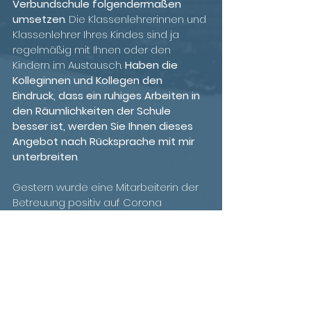
Verbundschule folgendermaßen 
umsetzen
. Die Klassenlehrerinnen und 
Klassenlehrer Ihres Kindes sind ja 
regelmäßig mit Ihnen oder den 
Kindern im Austausch. 
Haben die 
Kolleginnen und Kollegen den 
Eindruck, dass ein ruhiges Arbeiten in 
den Räumlichkeiten der Schule 
besser ist, werden Sie Ihnen dieses 
Angebot nach Rücksprache mit mir 
unterbreiten
.
Gestern wurde eine Mitarbeiterin der 
Betreuung positiv auf Corona 
getestet. Dadurch befinden sich 
einige Mitarbeiterinnen und 
Mitarbeiter der Betreuung bis zum 8. 
Februar in Quarantäne. Dies bedeutet, 
dass unsere Betreuungskapazitäten 
momentan begrenzt sind. Wir werden 
deshalb das oben genannte Angebot 