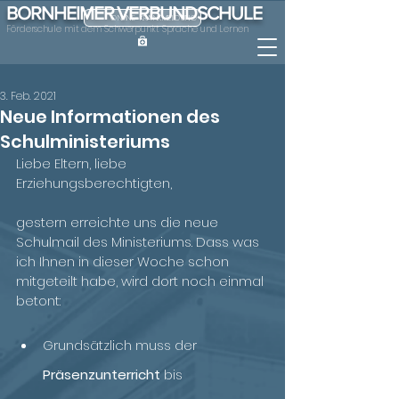
BORNHEIMER VERBUNDSCHULE
ONLINE-KRANKMELDUNG
Förderschule mit dem Schwerpunkt Sprache und Lernen
3. Feb. 2021
Neue Informationen des
Schulministeriums
Liebe Eltern, liebe 
Erziehungsberechtigten,
gestern erreichte uns die neue 
Schulmail des Ministeriums. Dass was 
ich Ihnen in dieser Woche schon 
mitgeteilt habe, wird dort noch einmal 
betont:
Grundsätzlich muss der 
Präsenzunterricht
 bis 