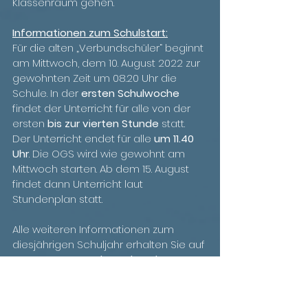
Klassenraum gehen. 
Informationen zum Schulstart:
Für die alten „Verbundschüler“ beginnt 
am Mittwoch, dem 10. August 2022 zur 
gewohnten Zeit um 08.20 Uhr die 
Schule. In der 
ersten Schulwoche
findet der Unterricht für alle von der 
ersten 
bis zur vierten Stunde
 statt. 
Der Unterricht endet für alle 
um 11.40 
Uhr
. Die OGS wird wie gewohnt am 
Mittwoch starten. Ab dem 15. August 
findet dann Unterricht laut 
Stundenplan statt.
Alle weiteren Informationen zum 
diesjährigen Schuljahr erhalten Sie auf 
unserem ersten 
Elternabend 
am 
Dienstag
, den 
23. August um 18.30 Uhr
. 
Nach einem gemeinsamen Einstieg in 
der Aula durch die Schulleitung, 