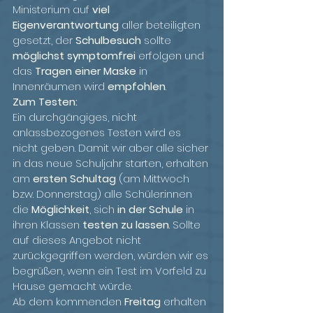
Ministerium auf 
viel 
Eigenverantwortung
 aller beteiligten 
gesetzt, der 
Schulbesuch 
sollte 
möglichst symptomfrei
 erfolgen und 
das 
Tragen einer Maske
 in 
Innenräumen wird 
empfohlen
. 
Zum Testen:
Ein durchgängiges, nicht 
anlassbezogenes Testen wird es 
nicht geben. Damit wir aber alle sicher 
in das neue Schuljahr starten, erhalten 
am 
ersten Schultag
 (am Mittwoch 
bzw. Donnerstag) alle Schüler:innen 
die 
Möglichkeit
, sich 
in der Schule
 in 
ihren Klassen 
testen zu lassen
. Sollte 
auf dieses Angebot nicht 
zurückgegriffen werden, würden wir es 
begrüßen, wenn ein Test im Vorfeld zu 
Hause gemacht würde.
Ab dem kommenden 
Freitag
 erhalten 