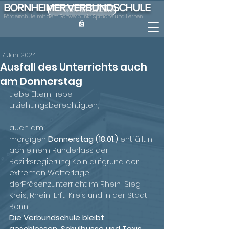
BORNHEIMER VERBUNDSCHULE
ONLINE-KRANKMELDUNG
Förderschule mit dem Schwerpunkt Sprache und Lernen
17. Jan. 2024
Ausfall des Unterrichts auch
am Donnerstag
Liebe Eltern, liebe 
Erziehungsberechtigten,
auch am 
morgigen 
Donnerstag (18.01.)
 entfällt n
ach einem Runderlass der 
Bezirksregierung Köln aufgrund der 
extremen Wetterlage 
derPräsenzunterricht im Rhein-Sieg-
Kreis, Rhein-Erft-Kreis und in der Stadt 
Bonn.
Die Verbundschule bleibt 
geschlossen, Schulbusse und Taxis 