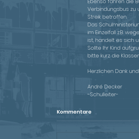
Ebenso fahren die Bu
Verbindungsbus zu 
Streik betroffen.
Das Schulministeriu
im Einzelfall z.B. w
ist, handelt es sich 
Sollte Ihr Kind aufg
bitte kurz die Klasse
Herzlichen Dank un
André Decker
-Schulleiter-
Kommentare