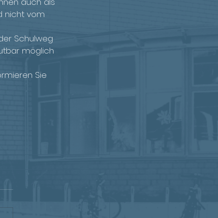
önnen auch als 
d nicht vom 
 der Schulweg 
utbar möglich 
ormieren Sie 