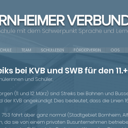
RNHEIMER VERBUN
schule mit dem Schwerpunkt Sprache und Ler
SCHULE
TEAM
SCHULLEBEN
FÖRDERVEREIN
OGS
iks bei KVB und SWB für den 11.+
chülerinnen und Schüler,
en (11. und 12. März) sind Streiks bei Bahnen und Buss
der KVB angekündigt. Dies bedeutet, dass die Linien 16
 753 fährt aber ganz normal (Stadtgebiet Bornheim, Alft
n, da sie von einem privaten Busunternehmen betriebe