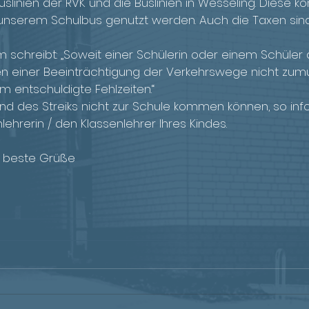
slinien der RVK und die Buslinien in Wesseling. Diese k
unserem Schulbus genutzt werden. Auch die Taxen sin
m schreibt: „Soweit einer Schülerin oder einem Schüler
egen einer Beeinträchtigung der Verkehrswege nicht zum
um entschuldigte Fehlzeiten.“
rund des Streiks nicht zur Schule kommen können, so inf
nlehrerin / den Klassenlehrer Ihres Kindes.
d beste Grüße